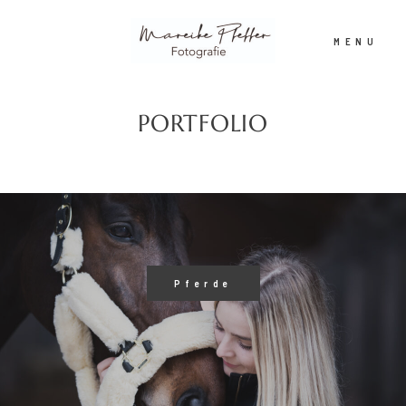
MENU
PORTFOLIO
NEWS
SHOP
ABOUT
Pferde
KONTAKT
PORTFOLIO